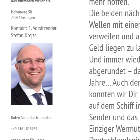
mehr hoffen.
ASV Ebersbach-Weiler e.V.
Die beiden näch
Höhenweg 58
73054 Eislingen
Wellen mit einer
Kontakt: 1. Vorsitzender
verweilen und a
Stefan Krejza
Geld liegen zu 
Und immer wiede
abgerundet – da
Jahre… Auch der
konnten wir Dir
auf dem Schiff i
Sender und das 
Rufen Sie einfach an unter
Einziger Wermut
+49 7161 818789