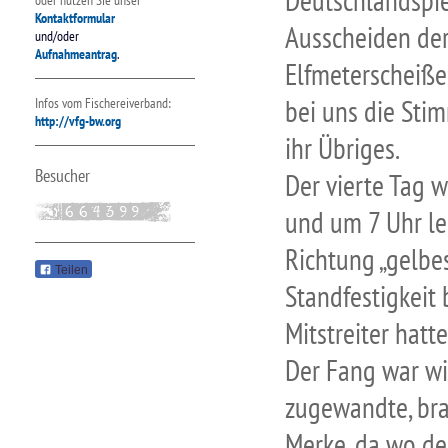
Deutschlandspie
oder nutzen Sie unser
Kontaktformular
Ausscheiden de
und/oder
Aufnahmeantrag
.
Elfmeterscheiße
bei uns die Sti
Infos vom Fischereiverband:
http://vfg-bw.org
ihr Übriges.
Besucher
Der vierte Tag 
und um 7 Uhr le
Richtung „gelbes
Teilen
Standfestigkeit
Mitstreiter hatt
Der Fang war wi
zugewandte, bra
Merke, da wo der 