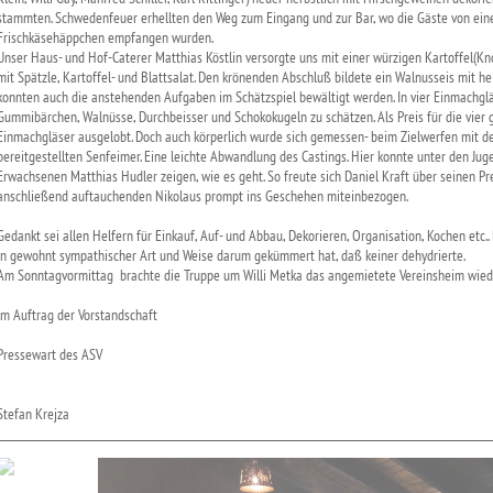
stammten. Schwedenfeuer erhellten den Weg zum Eingang und zur Bar, wo die Gäste von eine
Frischkäsehäppchen empfangen wurden.
Unser Haus- und Hof-Caterer Matthias Köstlin versorgte uns mit einer würzigen Kartoffel(K
mit Spätzle, Kartoffel- und Blattsalat. Den krönenden Abschluß bildete ein Walnusseis mit he
konnten auch die anstehenden Aufgaben im Schätzspiel bewältigt werden. In vier Einmachglä
Gummibärchen, Walnüsse, Durchbeisser und Schokokugeln zu schätzen. Als Preis für die vie
Einmachgläser ausgelobt. Doch auch körperlich wurde sich gemessen- beim Zielwerfen mit de
bereitgestellten Senfeimer. Eine leichte Abwandlung des Castings. Hier konnte unter den Jug
Erwachsenen Matthias Hudler zeigen, wie es geht. So freute sich Daniel Kraft über seinen P
anschließend auftauchenden Nikolaus prompt ins Geschehen miteinbezogen.
Gedankt sei allen Helfern für Einkauf, Auf- und Abbau, Dekorieren, Organisation, Kochen etc.
in gewohnt sympathischer Art und Weise darum gekümmert hat, daß keiner dehydrierte.
Am Sonntagvormittag brachte die Truppe um Willi Metka das angemietete Vereinsheim wieder
Im Auftrag der Vorstandschaft
Pressewart des ASV
Stefan Krejza