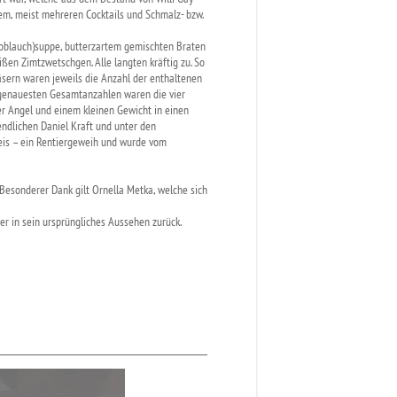
m, meist mehreren Cocktails und Schmalz- bzw.
noblauch)suppe, butterzartem gemischten Braten
ißen Zimtzwetschgen. Alle langten kräftig zu. So
sern waren jeweils die Anzahl der enthaltenen
r genauesten Gesamtanzahlen waren die vier
r Angel und einem kleinen Gewicht in einen
endlichen Daniel Kraft und unter den
reis – ein Rentiergeweih und wurde vom
. Besonderer Dank gilt Ornella Metka, welche sich
 in sein ursprüngliches Aussehen zurück.