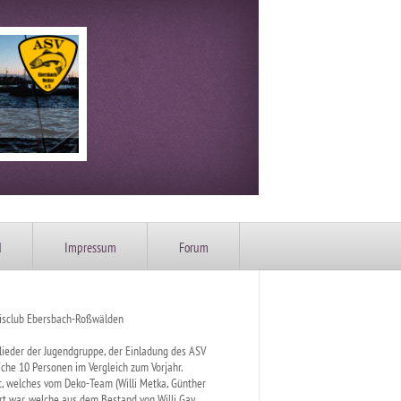
d
Impressum
Forum
nisclub Ebersbach-Roßwälden
lieder der Jugendgruppe, der Einladung des ASV
iche 10 Personen im Vergleich zum Vorjahr.
t, welches vom Deko-Team (Willi Metka, Günther
iert war, welche aus dem Bestand von Willi Gay