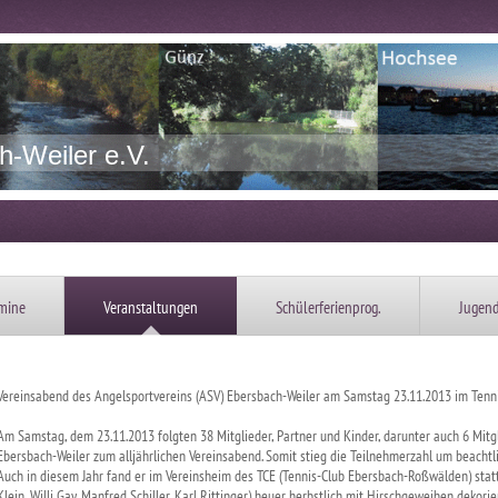
-Weiler e.V.
mine
Veranstaltungen
Schülerferienprog.
Jugen
Vereinsabend des Angelsportvereins (ASV) Ebersbach-Weiler am Samstag 23.11.2013 im Ten
Am Samstag, dem 23.11.2013 folgten 38 Mitglieder, Partner und Kinder, darunter auch 6 Mitg
Ebersbach-Weiler zum alljährlichen Vereinsabend. Somit stieg die Teilnehmerzahl um beachtl
Auch in diesem Jahr fand er im Vereinsheim des TCE (Tennis-Club Ebersbach-Roßwälden) stat
Klein, Willi Gay, Manfred Schiller, Karl Rittinger) heuer herbstlich mit Hirschgeweihen dekor