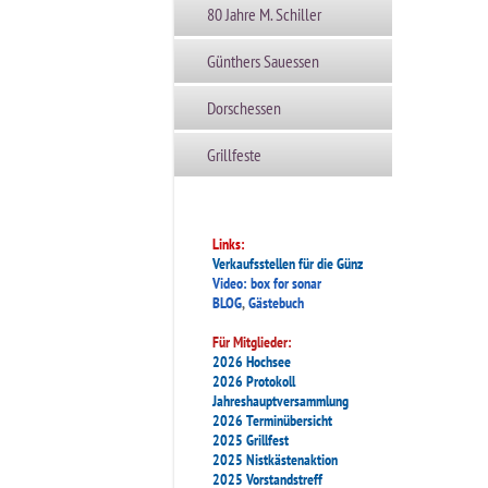
80 Jahre M. Schiller
Günthers Sauessen
Dorschessen
Grillfeste
Links:
Verkaufsstellen für die Günz
Video: box for sonar
BLOG
,
Gästebuch
Für Mitglieder:
2026 Hochsee
2026 Protokoll
Jahreshauptversammlung
2026 Terminübersicht
2025 Grillfest
2025 Nistkästenaktion
2025 Vorstandstreff