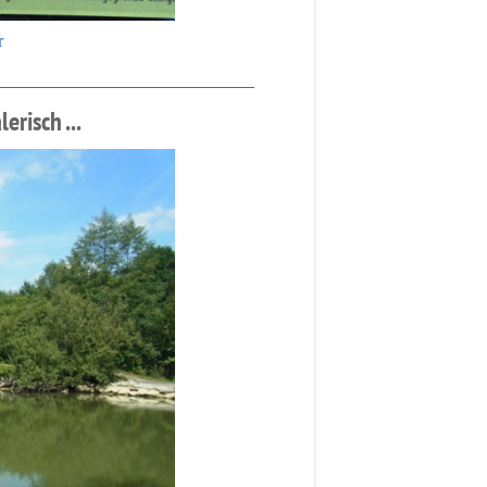
r
sch ...