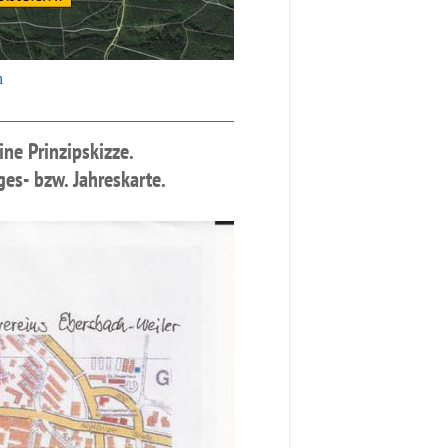
h
ine Prinzipskizze.
es- bzw. Jahreskarte.