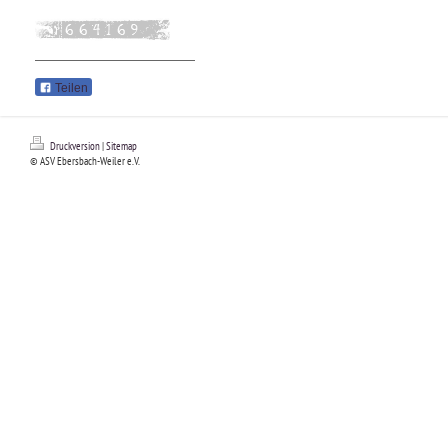
Teilen
Druckversion
|
Sitemap
© ASV Ebersbach-Weiler e.V.